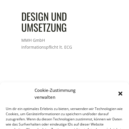
DESIGN UND
UMSETZUNG
MMH GmbH
Informationspflicht lt. ECG
Cookie-Zustimmung
verwalten
Um dir ein optimales Erlebnis zu bieten, verwenden wir Technologien wie
Telefon: +43 664 / 9 56 15 10
Cookies, um Geräteinformationen zu speichern und/oder darauf
zuzugreifen. Wenn du diesen Technologien zustimmst, können wir Daten
E-Mail: office@moebel-huber.com
wie das Surfverhalten oder eindeutige IDs auf dieser Website
Adresse: Bahnhofstraße 83,